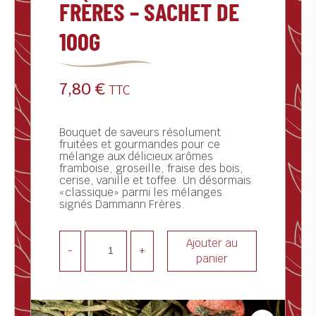
FRÈRES – SACHET DE
ctualités
100G
ontact
7,80
€
TTC
Bouquet de saveurs résolument
fruitées et gourmandes pour ce
mélange aux délicieux arômes
framboise, groseille, fraise des bois,
cerise, vanille et toffee. Un désormais
«classique» parmi les mélanges
signés Dammann Frères.
Ajouter au
-
+
panier