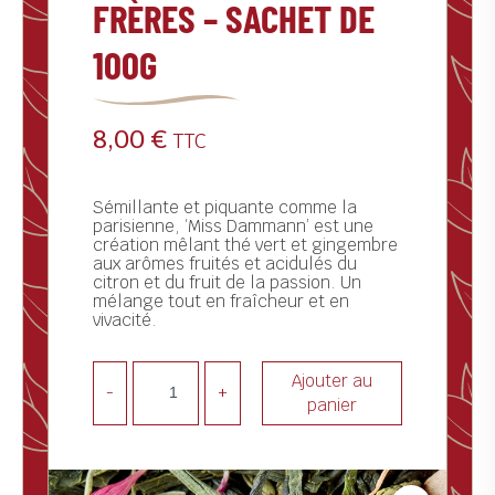
FRÈRES – SACHET DE
ctualités
100G
ontact
8,00
€
TTC
Sémillante et piquante comme la
parisienne, ‘Miss Dammann’ est une
création mêlant thé vert et gingembre
aux arômes fruités et acidulés du
citron et du fruit de la passion. Un
mélange tout en fraîcheur et en
vivacité.
Ajouter au
-
+
panier