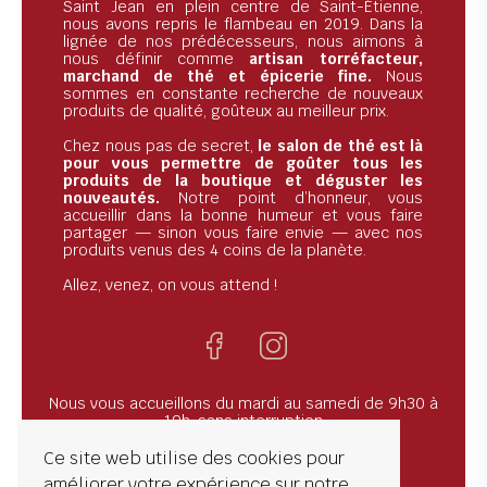
Saint Jean en plein centre de Saint-Étienne,
nous avons repris le flambeau en 2019. Dans la
lignée de nos prédécesseurs, nous aimons à
nous définir comme
artisan torréfacteur,
marchand de thé et épicerie fine.
Nous
sommes en constante recherche de nouveaux
produits de qualité, goûteux au meilleur prix.
Chez nous pas de secret,
le salon de thé est là
pour vous permettre de goûter tous les
produits de la boutique et déguster les
nouveautés.
Notre point d’honneur, vous
accueillir dans la bonne humeur et vous faire
partager — sinon vous faire envie — avec nos
produits venus des 4 coins de la planète.
Allez, venez, on vous attend !
Nous vous accueillons du mardi au samedi de 9h30 à
19h, sans interruption
19 Rue Saint-Jean, 42000 Saint-Étienne
Téléphone: 04 77 21 08 65
Ce site web utilise des cookies pour
améliorer votre expérience sur notre