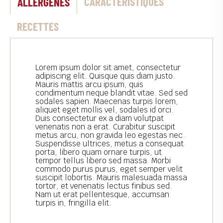
CARACTÉRISTIQUES
ALLERGÈNES
RECETTES
Lorem ipsum dolor sit amet, consectetur
adipiscing elit. Quisque quis diam justo.
Mauris mattis arcu ipsum, quis
condimentum neque blandit vitae. Sed sed
sodales sapien. Maecenas turpis lorem,
aliquet eget mollis vel, sodales id orci.
Duis consectetur ex a diam volutpat
venenatis non a erat. Curabitur suscipit
metus arcu, non gravida leo egestas nec.
Suspendisse ultrices, metus a consequat
porta, libero quam ornare turpis, ut
tempor tellus libero sed massa. Morbi
commodo purus purus, eget semper velit
suscipit lobortis. Mauris malesuada massa
tortor, et venenatis lectus finibus sed.
Nam ut erat pellentesque, accumsan
turpis in, fringilla elit.