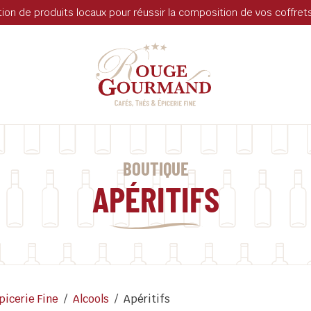
tion de produits locaux pour réussir la composition de vos coffre
BOUTIQUE
APÉRITIFS
picerie Fine
/
Alcools
/
Apéritifs