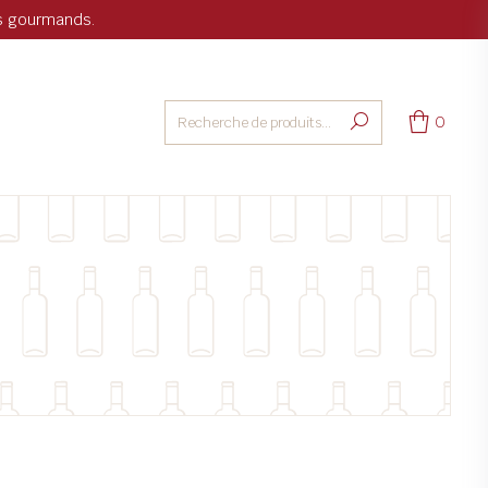
ts gourmands.
0