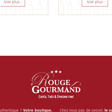
 authentique ?
Votre boutique,
Chez nous pas de secret,
le s