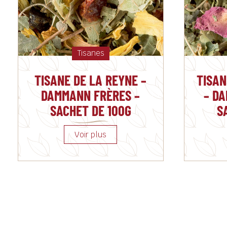
Tisanes
TISANE DE LA REYNE –
TISAN
DAMMANN FRÈRES –
– D
SACHET DE 100G
S