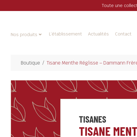
Toute une collec
L’établissement
Actualités
Contact
Nos produits
Boutique
/
Tisane Menthe Réglisse – Dammann Frèr
TISANES
TISANE MEN