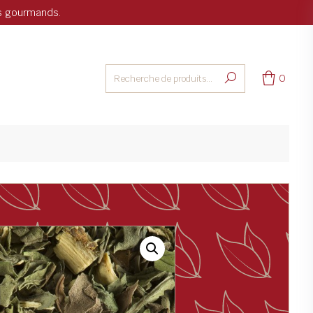
ts gourmands.
0