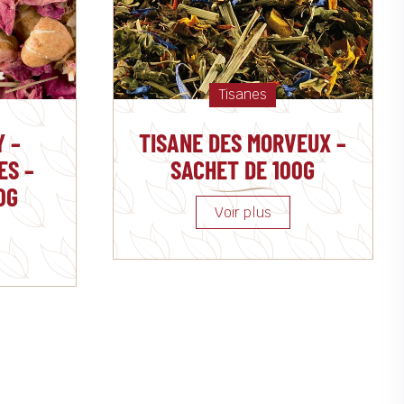
Tisanes
Y –
TISANE DES MORVEUX –
ES –
SACHET DE 100G
0G