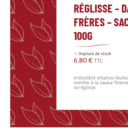
RÉGLISSE – 
FRÈRES – SA
100G
Rupture de stock
6,80
€
TTC
Irrésistible alliance réuni
menthe à la saveur fineme
la réglisse.