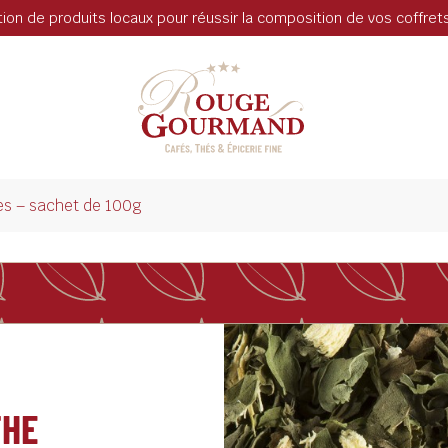
tion de produits locaux pour réussir la composition de vos coffre
es – sachet de 100g
THE