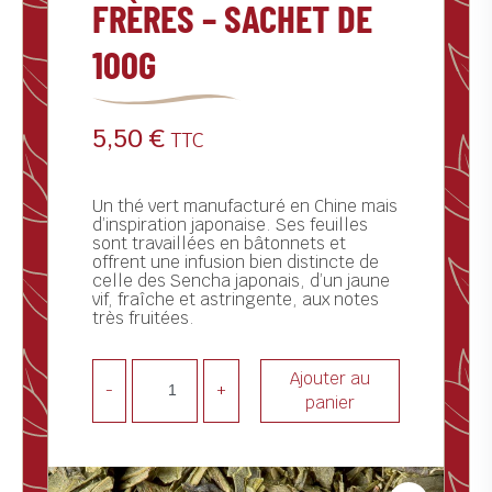
FRÈRES – SACHET DE
ctualités
100G
ontact
5,50
€
TTC
Un thé vert manufacturé en Chine mais
d’inspiration japonaise. Ses feuilles
sont travaillées en bâtonnets et
offrent une infusion bien distincte de
celle des Sencha japonais, d’un jaune
vif, fraîche et astringente, aux notes
très fruitées.
Ajouter au
-
+
panier