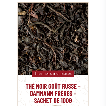
Thés noirs aromatisés
THÉ NOIR GOÛT RUSSE –
DAMMANN FRÈRES –
SACHET DE 100G