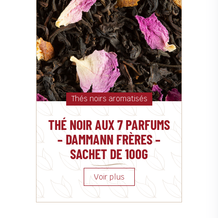
Thés noirs aromatisés
THÉ NOIR AUX 7 PARFUMS
– DAMMANN FRÈRES –
SACHET DE 100G