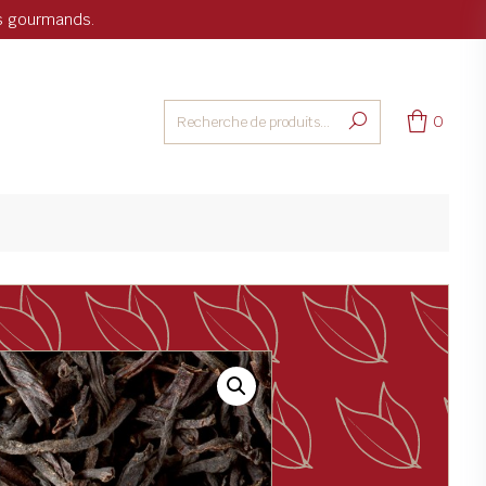
ts gourmands.
0