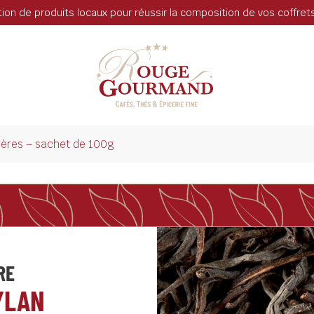
tion de produits locaux pour réussir la composition de vos coffre
rères – sachet de 100g
RE
YLAN