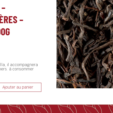
 –
ÈRES –
00G
alla, il accompagnera
euners. à consommer
Ajouter au panier