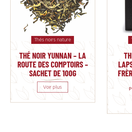
Thés noirs nature
THÉ NOIR YUNNAN – LA
TH
ROUTE DES COMPTOIRS –
LAP
SACHET DE 100G
FRÈR
P