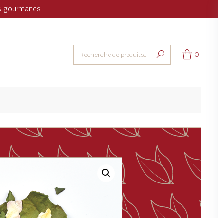
ts gourmands.
0