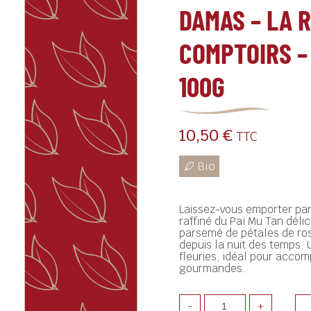
DAMAS – LA 
COMPTOIRS –
100G
10,50
€
TTC
Laissez-vous emporter par
raffiné du Paï Mu Tan dél
parsemé de pétales de ro
depuis la nuit des temps. 
fleuries, idéal pour acco
gourmandes.
-
+