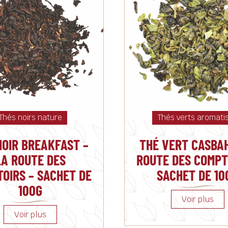
Thés noirs nature
Thés verts aromati
NOIR BREAKFAST –
THÉ VERT CASBAH
LA ROUTE DES
ROUTE DES COMPT
OIRS – SACHET DE
SACHET DE 10
100G