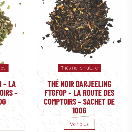
sés
Thés noirs nature
 – LA
THÉ NOIR DARJEELING
OIRS –
FTGFOP – LA ROUTE DES
0G
COMPTOIRS – SACHET DE
100G