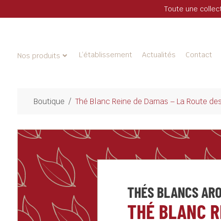
Toute une collec
L’établissement
Actualités
Contact
Nos produits
Boutique
/
Thé Blanc Reine de Damas – La Route de
THÉS BLANCS AR
THÉ BLANC R