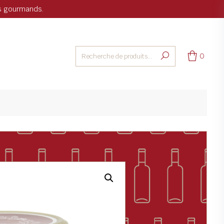
ts gourmands.
0