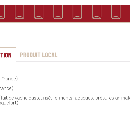
PRODUIT LOCAL
ITION
e France)
France)
ait de vache pasteurisé, ferments lactiques, présures animal
oquefort)