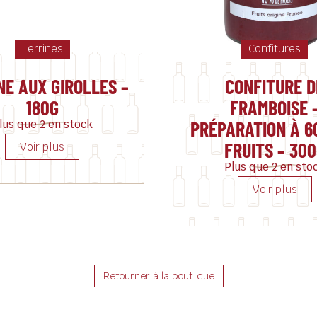
Terrines
Confitures
NE AUX GIROLLES –
CONFITURE D
180G
FRAMBOISE 
PRÉPARATION À 6
lus que 2 en stock
FRUITS – 30
Plus que 2 en sto
Retourner à la boutique