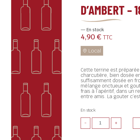
D’AMBERT – 
En stock
4,90
€
TTC
Cette terrine est préparée 
charcutière, bien dosée en
suffisamment dosée en fr
mélange onctueux et gouteu
frais à l’apéritif, dans un 
entre amis. La gouter c’est 
En stock
-
+