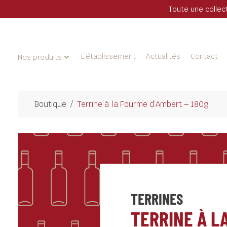
Toute une collec
L’établissement
Actualités
Contact
Nos produits
Boutique
/
Terrine à la Fourme d’Ambert – 180g
TERRINES
TERRINE À L