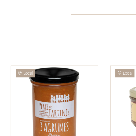
Local
Local