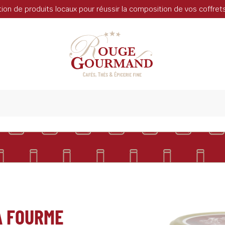
tion de produits locaux pour réussir la composition de vos coffre
A FOURME