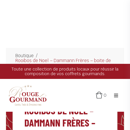
Boutique
/
Rooibos de Noel – Dammann Frères – boite de
25 sachets
Toute une collection de produits locaux pour réussir la
composition de vos coffrets gourmands.
0
ROOIBOS
ROOIBOS DE NOEL –
os produits
DAMMANN FRÈRES –
’établissement