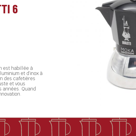
TI 6
 est habillée à
aluminium et d’inox à
ion des cafetières
uste et vous
s années. Quand
innovation.