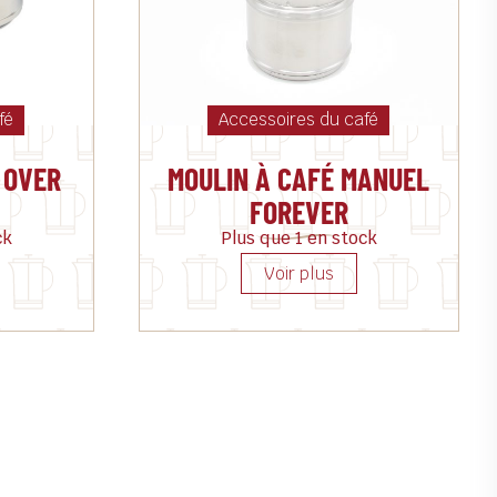
fé
Accessoires du café
 OVER
MOULIN À CAFÉ MANUEL
FOREVER
ck
Plus que 1 en stock