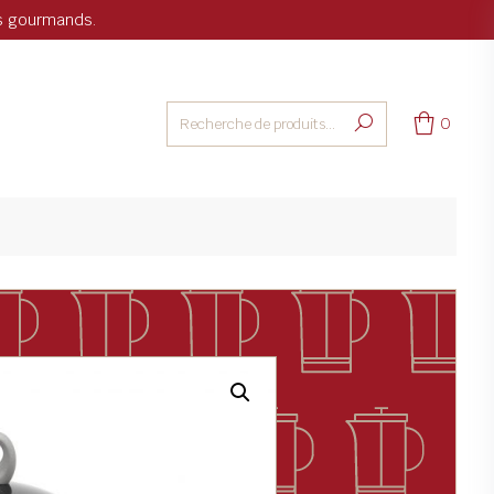
ts gourmands.
0