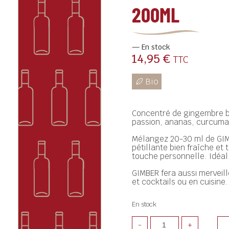
200ML
En stock
14,95
€
TTC
Concentré de gingembre bio
passion, ananas, curcuma
Mélangez 20-30 ml de GIM
pétillante bien fraîche et
touche personnelle. Idéal
GIMBER fera aussi merveil
et cocktails ou en cuisine.
En stock
-
+