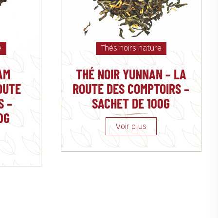
e
Thés noirs nature
AM
THÉ NOIR YUNNAN – LA
OUTE
ROUTE DES COMPTOIRS –
S –
SACHET DE 100G
0G