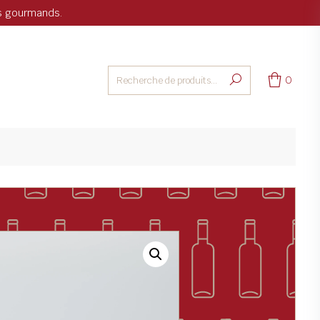
ts gourmands.
0