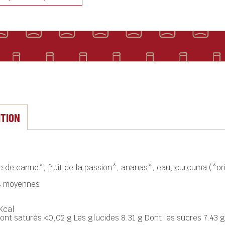
ITION
de canne*, fruit de la passion*, ananas*, eau, curcuma (*ori
es moyennes
 Kcal
ont saturés <0,02 g Les glucides 8.31 g Dont les sucres 7.43 g