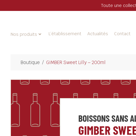
Toute une collec
L’établissement
Actualités
Contact
Nos produits
Boutique
/
GIMBER Sweet Lilly – 200ml
BOISSONS SANS A
GIMBER SWEE