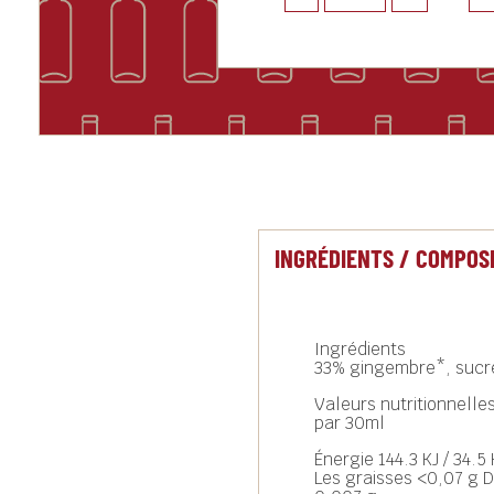
INGRÉDIENTS / COMPOS
Ingrédients
33% gingembre*, sucre 
Valeurs nutritionnell
par 30ml
Énergie 144.3 KJ / 34.5
Les graisses <0,07 g D