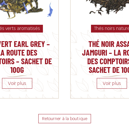
és verts aromatisés
Thés noirs natur
VERT EARL GREY –
THÉ NOIR ASS
LA ROUTE DES
JAMGURI – LA R
OIRS – SACHET DE
DES COMPTOIR
100G
SACHET DE 10
Retourner à la boutique