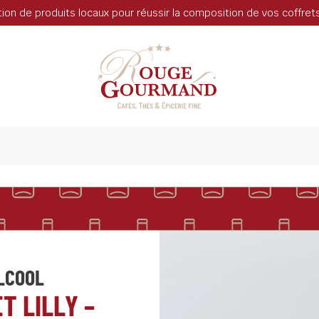
tion de produits locaux pour réussir la composition de vos coffre
LCOOL
T LILLY –